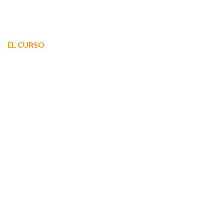
EL CURSO
¿QUÉ MODALIDADES DE CURSOS
DISPONEMOS?
DOBLAJE
DOBLAJE INFANTIL