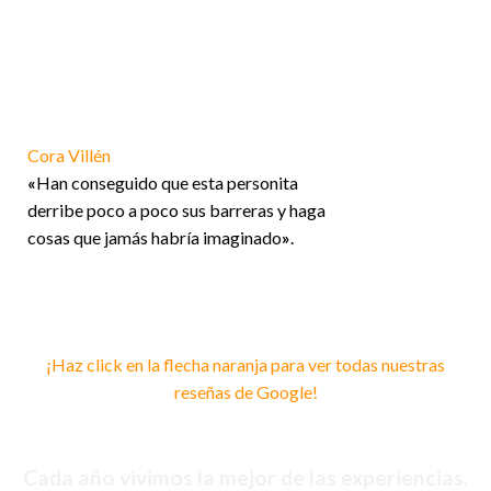
¿QUÉ DICEN DE NUESTRA ESCUELA?
Cora Villén
«
Han conseguido que esta personita
derribe poco a poco sus barreras y haga
cosas que jamás habría imaginado
»
.
¡Haz click en la flecha naranja para ver todas nuestras
reseñas de Google!
Cada año vivimos la mejor de las experiencias.