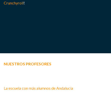
Crunchyroll
!
NUESTROS PROFESORES
La escuela con más alumnos de Andalucía
requiere una amplia
plantilla de profesores que, además, son actores en activo. Si
a eso añadimos que, entre ellos, encontrarás a licenciados en
comunicación audiovisual, arte dramático o pedagogía, os