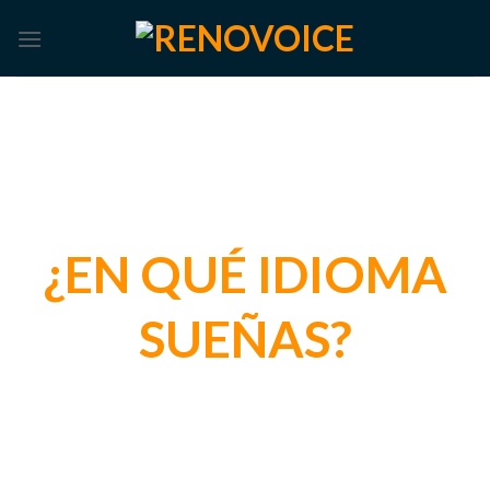
Skip
to
content
Y TÚ,
¿EN QUÉ
IDIOMA
SUEÑAS?